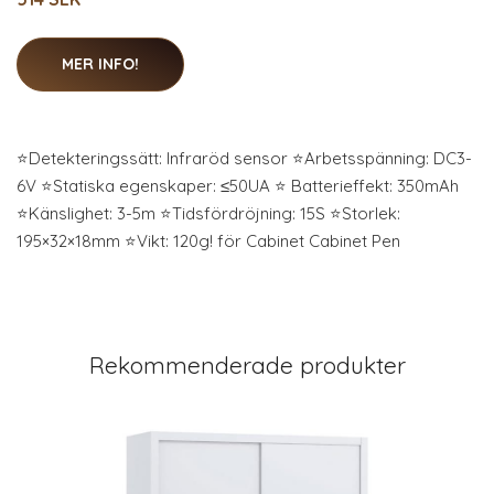
MER INFO!
⭐Detekteringssätt: Infraröd sensor ⭐Arbetsspänning: DC3-
6V ⭐Statiska egenskaper: ≤50UA ⭐ Batterieffekt: 350mAh
⭐Känslighet: 3-5m ⭐Tidsfördröjning: 15S ⭐Storlek:
195×32×18mm ⭐Vikt: 120g! för Cabinet Cabinet Pen
Rekommenderade produkter