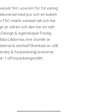
assar fint i sovrum för förvaring
dekorerad med ljus och en bukett
av FSC-märkt sandad tall och har
n är stilren och den har en nätt
n.Design & egenskaperTrevlig
ådor.Lådornas inre storlek är:
terial & skötselTillverkad av stål
verans & förpackningLevereras
r: 1 stFörpackningsmått: