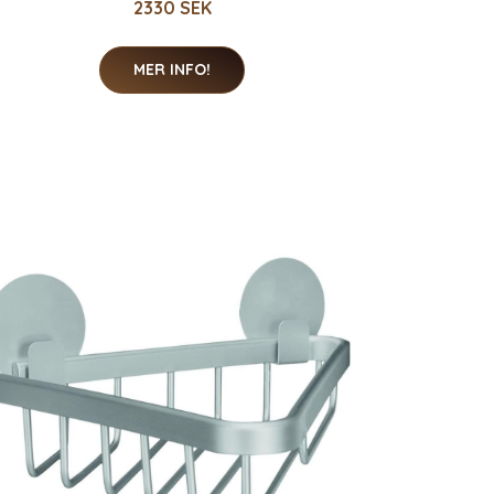
2330 SEK
MER INFO!