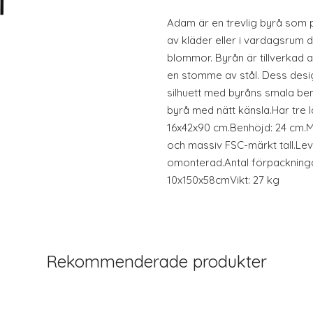
Adam är en trevlig byrå som p
av kläder eller i vardagsrum 
blommor. Byrån är tillverkad 
en stomme av stål. Dess desig
silhuett med byråns smala be
byrå med nätt känsla.Har tre l
16x42x90 cm.Benhöjd: 24 cm.Ma
och massiv FSC-märkt tall.Le
omonterad.Antal förpackninga
10x150x58cmVikt: 27 kg
Rekommenderade produkter