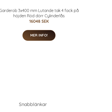
Garderob 3x400 mm Lutande tak 4 fack på
höjden Röd dörr Cylinderlås
16048 SEK
MER INFO!
Snabblänkar