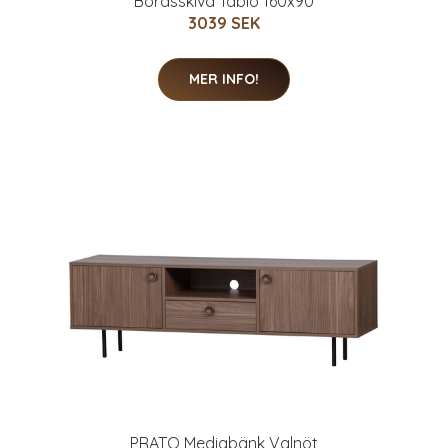
Bordsskiva Tablo 160x90
3039 SEK
MER INFO!
PRATO Mediabänk Valnöt