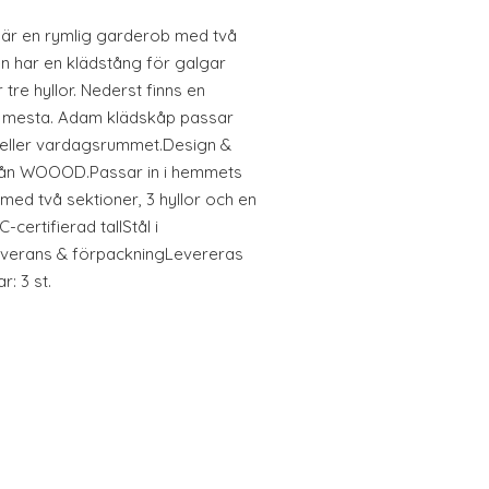
r en rymlig garderob med två
n har en klädstång för galgar
tre hyllor. Nederst finns en
t mesta. Adam klädskåp passar
n eller vardagsrummet.Design &
ån WOOOD.Passar in i hemmets
med två sektioner, 3 hyllor och en
-certifierad tallStål i
Leverans & förpackningLevereras
: 3 st.