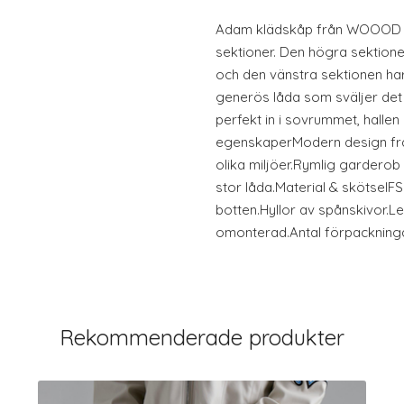
Adam klädskåp från WOOOD ä
sektioner. Den högra sektione
och den vänstra sektionen har 
generös låda som sväljer de
perfekt in i sovrummet, halle
egenskaperModern design fr
olika miljöer.Rymlig garderob 
stor låda.Material & skötselFSC
botten.Hyllor av spånskivor.
omonterad.Antal förpackningar
Rekommenderade produkter