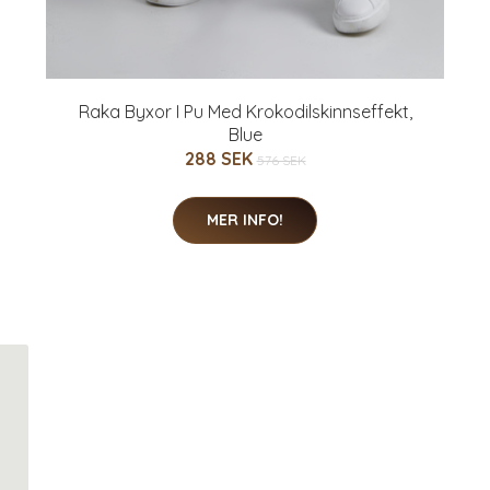
Raka Byxor I Pu Med Krokodilskinnseffekt,
Blue
288 SEK
576 SEK
MER INFO!