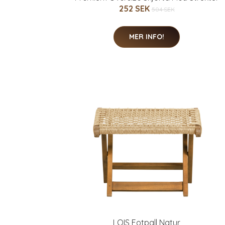
252 SEK
504 SEK
MER INFO!
LOIS Fotpall Natur