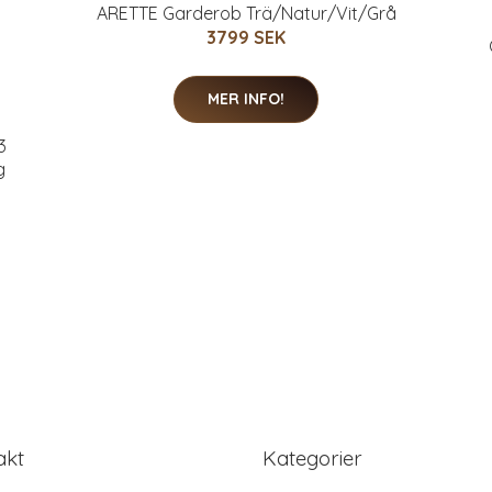
ARETTE Garderob Trä/Natur/Vit/Grå
3799 SEK
MER INFO!
3
g
akt
Kategorier