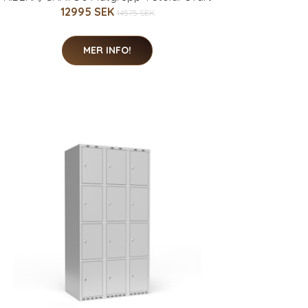
12995 SEK
14575 SEK
MER INFO!