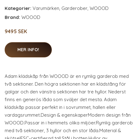
Kategorier:
Varumärken
,
Garderober
,
WOOOD
Brand:
WOOOD
9495 SEK
MER INFO!
Adam klädskåp från WOOOD är en rymlig garderob med
två sektioner. Den högra sektionen har en klädstång för
galgar och den vänstra sektionen har tre hyllor. Nederst
finns en generös låda som sväljer det mesta. Adam
klädskåp passar perfekt in i sovrummet, hallen eller
vardagsrummet.Design & egenskaperModern design från
WOOOD.Passar in i hemmets olika miljöer.Rymlig garderob
med två sektioner, 3 hyllor och en stor låda.Material &
skötselFSC-certifierad tall.Stål i botten.Hyllor av