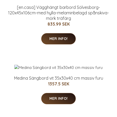
[en.casa] Vägghängt barbord Sölvesborg-
120x45x106cm-med hylla-melaminbelagd spånskiva-
mörk träfärg
835.99 SEK
MER INFO!
Medina Sängbord vit 35x30x40 cm massiv furu
1357.5 SEK
MER INFO!