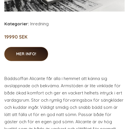
Kategorier:
Inredning
19990 SEK
MER INFO!
Bäddsoffan Alicante får alla i hemmet att känna sig
avslappnade och bekväma. Armstöden är lite vinklade för
både ökad komfort och ger en vackert helhets intryck i ert
vardagsrum. Stor och rymlig förvaringsbox för sängkläder
och kuddar ingår. Väldigt smidig och snabb bädd som är
lätt att fälla ut för en god natt sömn. Passar både för
gäster och för en egen god sömn. Alicante är av hög
kvalité som är både är vackert och slittåligt för normalt