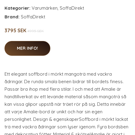
Kategorier:
Varumärken
,
SoffaDirekt
Brand:
SoffaDirekt
3795 SEK
4995 SEK
MER INFO!
Ett elegant soffbord i mörkt mangoträ med vackra
ådringar. De runda smala benen bidrar till bordets finess.
Passar bra ihop med flera stilar. I och med att Amalie är
handtillverkat av ett levande material såsom mangoträ så
kan vissa glipor uppstå när träet rör på sig. Detta innebär
att varje Amalie-bord är unikt och har sin egen
personlighet. Design & egenskaperSoffbord i mörkt lackat
trä med vackra ådringar som lyser igenom. Fyra bordsben
med dekorativa fötter. Material & skötselAmalie är gjort i