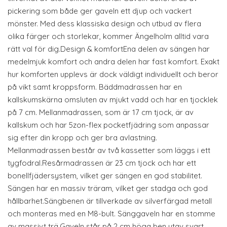
pickering som både ger gaveln ett djup och vackert
mönster. Med dess klassiska design och utbud av flera
olika färger och storlekar, kommer Ängelholm alltid vara
rätt val för dig.Design & komfortEna delen av sängen har
medelmjuk komfort och andra delen har fast komfort. Exakt
hur komforten upplevs är dock väldigt individuellt och beror
på vikt samt kroppsform. Bäddmadrassen har en
kallskumskärna omsluten av mjukt vadd och har en tjocklek
på 7 cm. Mellanmadrassen, som är 17 cm tjock, är av
kallskum och har 5zon-flex pocketfjädring som anpassar
sig efter din kropp och ger bra avlastning.
Mellanmadrassen består av två kassetter som läggs i ett
tygfodral.Resårmadrassen är 23 cm tjock och har ett
bonellfjädersystem, vilket ger sängen en god stabilitet.
Sängen har en massiv träram, vilket ger stadga och god
hållbarhet.Sängbenen är tillverkade av silverfärgad metall
och monteras med en M8-bult. Sänggaveln har en stomme
av massivt trä.Gaveln står på 2 cm höga ben utav svart