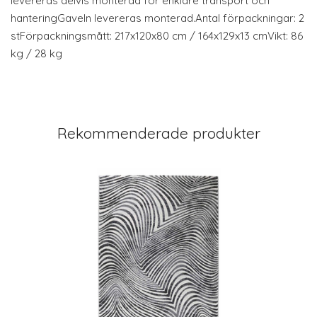
levereras delvis monterad för enklare transport och
hanteringGaveln levereras monterad.Antal förpackningar: 2
stFörpackningsmått: 217x120x80 cm / 164x129x13 cmVikt: 86
kg / 28 kg
Rekommenderade produkter