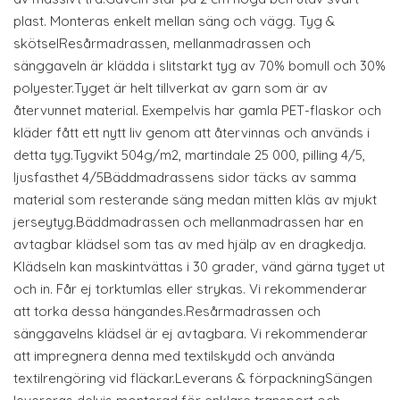
plast. Monteras enkelt mellan säng och vägg. Tyg &
skötselResårmadrassen, mellanmadrassen och
sänggaveln är klädda i slitstarkt tyg av 70% bomull och 30%
polyester.Tyget är helt tillverkat av garn som är av
återvunnet material. Exempelvis har gamla PET-flaskor och
kläder fått ett nytt liv genom att återvinnas och används i
detta tyg.Tygvikt 504g/m2, martindale 25 000, pilling 4/5,
ljusfasthet 4/5Bäddmadrassens sidor täcks av samma
material som resterande säng medan mitten kläs av mjukt
jerseytyg.Bäddmadrassen och mellanmadrassen har en
avtagbar klädsel som tas av med hjälp av en dragkedja.
Klädseln kan maskintvättas i 30 grader, vänd gärna tyget ut
och in. Får ej torktumlas eller strykas. Vi rekommenderar
att torka dessa hängandes.Resårmadrassen och
sänggavelns klädsel är ej avtagbara. Vi rekommenderar
att impregnera denna med textilskydd och använda
textilrengöring vid fläckar.Leverans & förpackningSängen