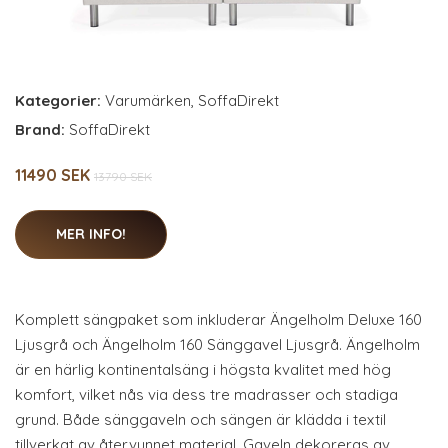
Kategorier:
Varumärken
,
SoffaDirekt
Brand:
SoffaDirekt
11490 SEK
13790 SEK
MER INFO!
Komplett sängpaket som inkluderar Ängelholm Deluxe 160
Ljusgrå och Ängelholm 160 Sänggavel Ljusgrå. Ängelholm
är en härlig kontinentalsäng i högsta kvalitet med hög
komfort, vilket nås via dess tre madrasser och stadiga
grund. Både sänggaveln och sängen är klädda i textil
tillverkat av återvunnet material. Gaveln dekoreras av