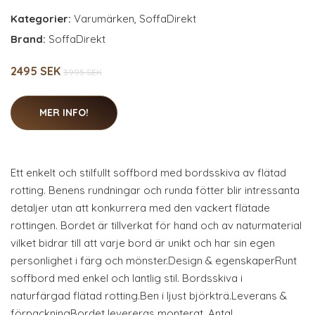
Kategorier:
Varumärken
,
SoffaDirekt
Brand:
SoffaDirekt
2495 SEK
3995 SEK
MER INFO!
Ett enkelt och stilfullt soffbord med bordsskiva av flätad
rotting. Benens rundningar och runda fötter blir intressanta
detaljer utan att konkurrera med den vackert flätade
rottingen. Bordet är tillverkat för hand och av naturmaterial
vilket bidrar till att varje bord är unikt och har sin egen
personlighet i färg och mönster.Design & egenskaperRunt
soffbord med enkel och lantlig stil. Bordsskiva i
naturfärgad flätad rotting.Ben i ljust björkträ.Leverans &
förpackningBordet levereras monterat. Antal