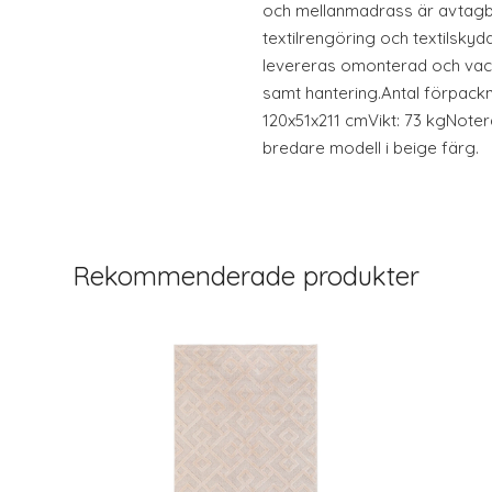
och mellanmadrass är avtagba
textilrengöring och textilsky
levereras omonterad och vac
samt hantering.Antal förpackn
120x51x211 cmVikt: 73 kgNotera
bredare modell i beige färg.
Rekommenderade produkter