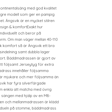
kontinentalsäng med god kvalitet
ögre modell som ger en pampig
et. Ängsvik är en mycket stilren
s.Design & komfortExakt hur
ndividuellt och beror på
sform. Om man väger mellan 40-110
k komfort så är Ängsvik ett bra
sindelning samt dubbla lager
ort. Bäddmadrassen är gjort av
ett följsamt Jerseytyg för extra
drass innehåller följsamma
 är mjukare och mer följsamma än
svik har fyra silverfärgade
em enkla att matcha med övrig
å sängen med hjälp av en M8-
en och mellanmadrassen är klädd
Klädseln på stomme, bäddmadrass