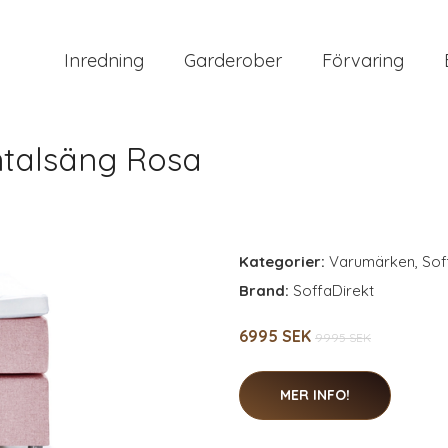
Inredning
Garderober
Förvaring
ntalsäng Rosa
Kategorier:
Varumärken
,
Sof
Brand:
SoffaDirekt
6995 SEK
9995 SEK
MER INFO!