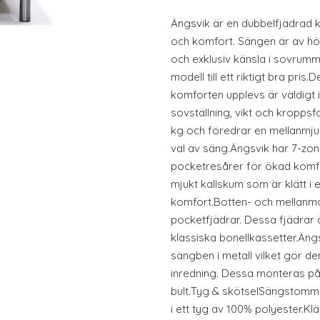
Ängsvik är en dubbelfjädrad 
och komfort. Sängen är av h
och exklusiv känsla i sovrumm
modell till ett riktigt bra pri
komforten upplevs är väldigt i
sovställning, vikt och kropp
kg och föredrar en mellanmju
val av säng.Ängsvik har 7-zon
pocketresårer för ökad komf
mjukt kallskum som är klätt i 
komfort.Botten- och mellanma
pocketfjädrar. Dessa fjädrar
klassiska bonellkassetter.Äng
sängben i metall vilket gör d
inredning. Dessa monteras p
bult.Tyg & skötselSängstomm
i ett tyg av 100% polyester.