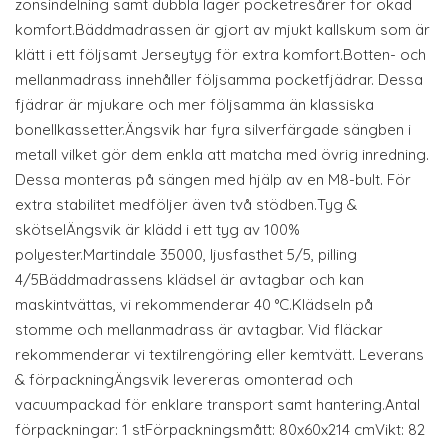
zonsindelning samt dubbla lager pocketresårer för ökad
komfort.Bäddmadrassen är gjort av mjukt kallskum som är
klätt i ett följsamt Jerseytyg för extra komfort.Botten- och
mellanmadrass innehåller följsamma pocketfjädrar. Dessa
fjädrar är mjukare och mer följsamma än klassiska
bonellkassetter.Ängsvik har fyra silverfärgade sängben i
metall vilket gör dem enkla att matcha med övrig inredning.
Dessa monteras på sängen med hjälp av en M8-bult. För
extra stabilitet medföljer även två stödben.Tyg &
skötselÄngsvik är klädd i ett tyg av 100%
polyester.Martindale 35000, ljusfasthet 5/5, pilling
4/5Bäddmadrassens klädsel är avtagbar och kan
maskintvättas, vi rekommenderar 40 °C.Klädseln på
stomme och mellanmadrass är avtagbar. Vid fläckar
rekommenderar vi textilrengöring eller kemtvätt. Leverans
& förpackningÄngsvik levereras omonterad och
vacuumpackad för enklare transport samt hantering.Antal
förpackningar: 1 stFörpackningsmått: 80x60x214 cmVikt: 82