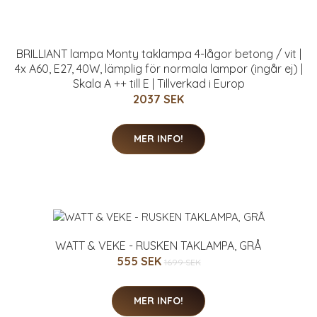
BRILLIANT lampa Monty taklampa 4-lågor betong / vit |
4x A60, E27, 40W, lämplig för normala lampor (ingår ej) |
Skala A ++ till E | Tillverkad i Europ
2037 SEK
MER INFO!
WATT & VEKE - RUSKEN TAKLAMPA, GRÅ
555 SEK
1699 SEK
MER INFO!