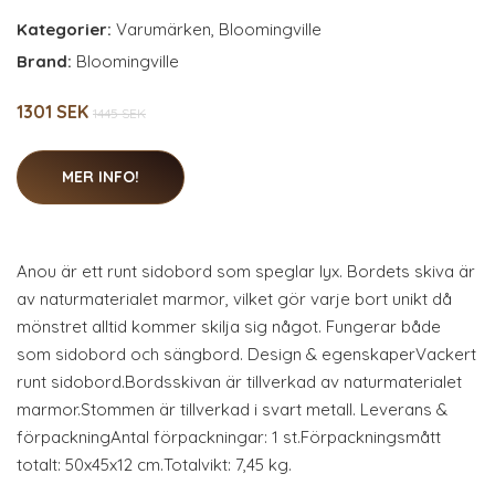
Kategorier:
Varumärken
,
Bloomingville
Brand:
Bloomingville
1301 SEK
1445 SEK
MER INFO!
Anou är ett runt sidobord som speglar lyx. Bordets skiva är
av naturmaterialet marmor, vilket gör varje bort unikt då
mönstret alltid kommer skilja sig något. Fungerar både
som sidobord och sängbord. Design & egenskaperVackert
runt sidobord.Bordsskivan är tillverkad av naturmaterialet
marmor.Stommen är tillverkad i svart metall. Leverans &
förpackningAntal förpackningar: 1 st.Förpackningsmått
totalt: 50x45x12 cm.Totalvikt: 7,45 kg.