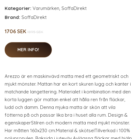
Kategorier:
Varumärken
,
SoffaDirekt
Brand:
SoffaDirekt
1706 SEK
1895 SEK
MER INFO!
Arezzo är en maskinvävd matta med ett geometriskt och
mjukt mönster. Mattan har en kort skuren lugg och kanter i
matchande langettering. Materialet i kombination med den
korta luggen gör mattan enkel att hålla ren från fläckar,
ludd och damm. Denna mjuka matta är skön att vila
fötterna på och passar lika bra i huset alla rum. Design &
egenskaperStilren och modern matta med mjukt mönster.
Har måtten 160x230 cm.Material & skötselTillverkad i 100%
polypropylen. Baksida i juteväv.Avlägsna fläckar med hjälp