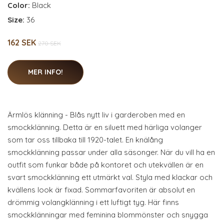
Color:
Black
Size:
36
162 SEK
270 SEK
MER INFO!
Ärmlös klänning - Blås nytt liv i garderoben med en
smockklänning. Detta är en siluett med härliga volanger
som tar oss tillbaka till 1920-talet. En knälång
smockklänning passar under alla säsonger. När du vill ha en
outfit som funkar både på kontoret och utekvällen är en
svart smockklänning ett utmärkt val. Styla med klackar och
kvällens look är fixad. Sommarfavoriten är absolut en
drömmig volangklänning i ett luftigt tyg. Här finns
smockklänningar med feminina blommönster och snygga