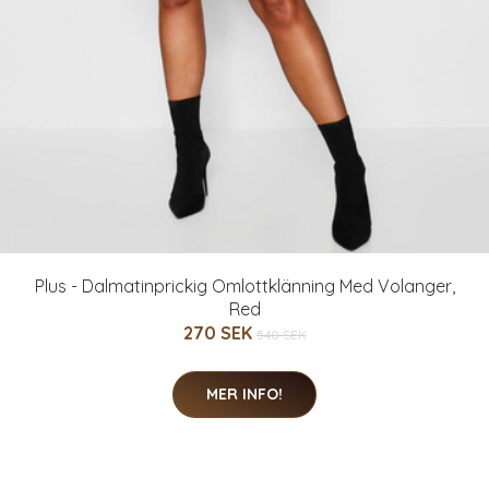
Plus - Dalmatinprickig Omlottklänning Med Volanger,
Red
270 SEK
540 SEK
MER INFO!