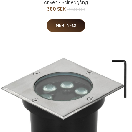
driven - Solnedgång
380 SEK
498.75 SEK
MER INFO!