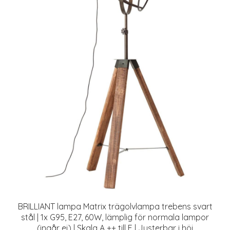
BRILLIANT lampa Matrix trägolvlampa trebens svart
stål | 1x G95, E27, 60W, lämplig för normala lampor
(ingår ej) | Skala A ++ till E | Justerbar i höj