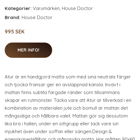
Kategorier:
Varumärken
,
House Doctor
Brand:
House Doctor
995 SEK
MER INFO!
Atur är en handgjord matta som med sina neutrala färger
och tjocka fransar ger en avslappnad känsla. Invävt i
mattan finns subtila färgade ränder som tillsammans
skapar en rutmönster. Tacka vare att Atur är tillverkad i en
kombination av materialen jute och bomull är mattan det
mångsidiga och hållbara valet. Mattan gör sig dessutom
lika bra i hallen, under en sittgrupp eller tack vare sin
mjukhet även under soffan eller sängen.Design &
egenskaperHållbar och mångsidig matta. Har måtten 90x60