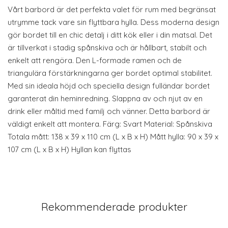
Vårt barbord är det perfekta valet för rum med begränsat
utrymme tack vare sin flyttbara hylla. Dess moderna design
gör bordet till en chic detalj i ditt kök eller i din matsal. Det
är tillverkat i stadig spånskiva och är hållbart, stabilt och
enkelt att rengöra. Den L-formade ramen och de
triangulära förstärkningarna ger bordet optimal stabilitet.
Med sin ideala höjd och speciella design fulländar bordet
garanterat din heminredning. Slappna av och njut av en
drink eller måltid med familj och vänner. Detta barbord är
väldigt enkelt att montera. Färg: Svart Material: Spånskiva
Totala mått: 138 x 39 x 110 cm (L x B x H) Mått hylla: 90 x 39 x
107 cm (L x B x H) Hyllan kan flyttas
Rekommenderade produkter