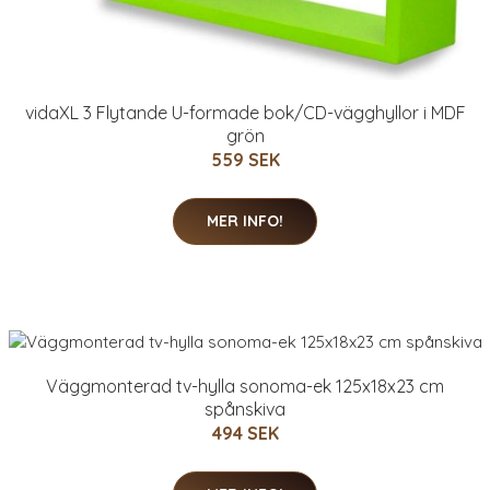
vidaXL 3 Flytande U-formade bok/CD-vägghyllor i MDF
grön
559 SEK
MER INFO!
Väggmonterad tv-hylla sonoma-ek 125x18x23 cm
spånskiva
494 SEK