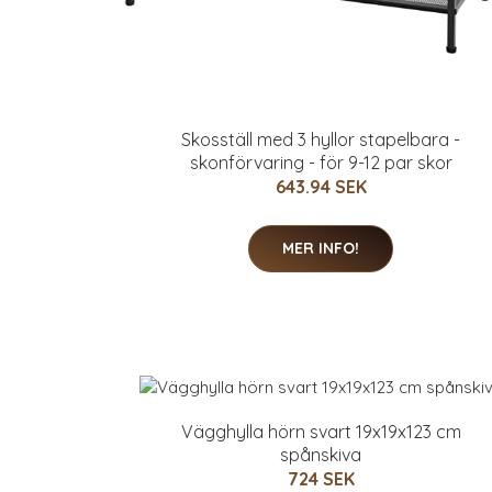
Skosställ med 3 hyllor stapelbara -
skonförvaring - för 9-12 par skor
643.94 SEK
MER INFO!
Vägghylla hörn svart 19x19x123 cm
spånskiva
724 SEK