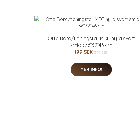
Otto Bord/tidningställ MDF hylla svart
smide 36*32*46 cm
199 SEK
379 SEK
MER INFO!