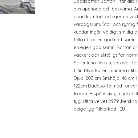
Bäddsoffan Barton II får alla 
avslappnade och bekväma. Arm
ökad komfort och ger en vacker
vardagsrum. Stor och rymlig 
kuddar ingår. Väldigt smidig 
fälla ut för en god natt sömn
en egen god sömn. Barton är 
vackert och slittåligt för norm
Sollentuna finns tygprover fö
från tillverkaren i samma sti
Djup: 203 cm Sitshöjd: 48 cm
122cm Bäddsoffa med förvaring 
träram + spånskiva, mycket elas
tyg: Ultra velvet 2979 ,ben:kr
beige tyg Tillverkad i EU