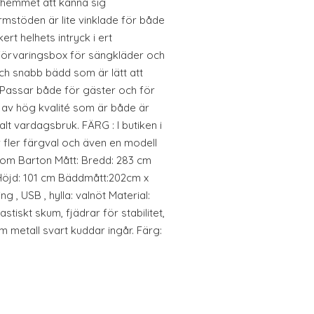
i hemmet att känna sig
stöden är lite vinklade för både
t helhets intryck i ert
förvaringsbox för sängkläder och
och snabb bädd som är lätt att
. Passar både för gäster och för
av hög kvalité som är både är
alt vardagsbruk. FÄRG : I butiken i
r fler färgval och även en modell
l som Barton Mått: Bredd: 283 cm
 Höjd: 101 cm Bäddmått:202cm x
, USB , hylla: valnöt Material:
tiskt skum, fjädrar för stabilitet,
om metall svart kuddar ingår. Färg: