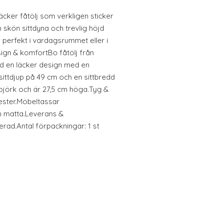
cker fåtölj som verkligen sticker
 skön sittdyna och trevlig höjd
perfekt i vardagsrummet eller i
gn & komfortBo fåtölj från
en läcker design med en
 sittdjup på 49 cm och en sittbredd
björk och är 27,5 cm höga.Tyg &
ester.Möbeltassar
 matta.Leverans &
ad.Antal förpackningar: 1 st