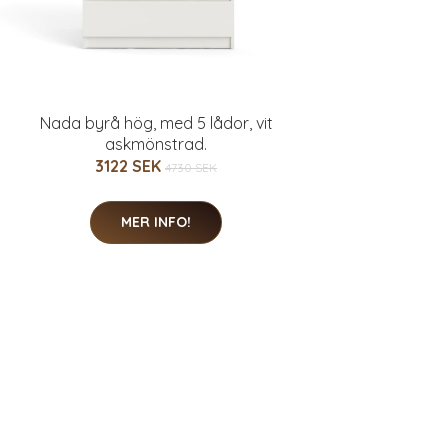
Nada byrå hög, med 5 lådor, vit
askmönstrad.
3122 SEK
4730 SEK
MER INFO!