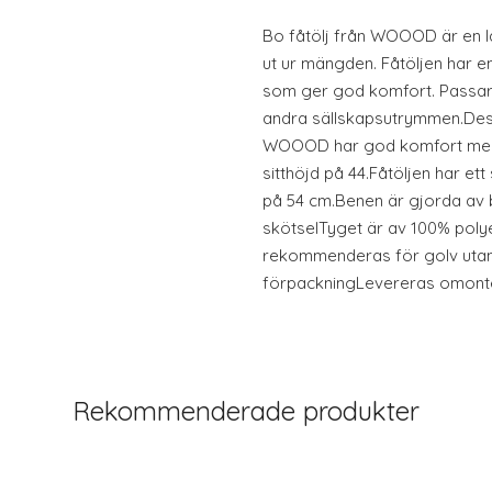
Bo fåtölj från WOOOD är en lä
ut ur mängden. Fåtöljen har en
som ger god komfort. Passar 
andra sällskapsutrymmen.Desi
WOOOD har god komfort med 
sitthöjd på 44.Fåtöljen har ett
på 54 cm.Benen är gjorda av 
skötselTyget är av 100% poly
rekommenderas för golv utan
förpackningLevereras omonter
Rekommenderade produkter