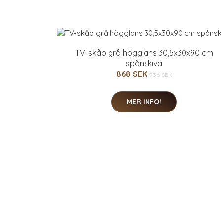
TV-skåp grå högglans 30,5x30x90 cm
spånskiva
868 SEK
936 SEK
MER INFO!