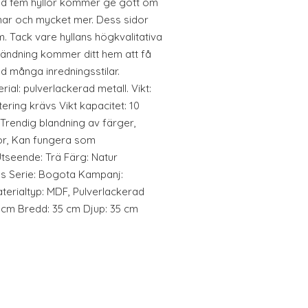
d fem hyllor kommer ge gott om
mar och mycket mer. Dess sidor
um. Tack vare hyllans högkvalitativa
ändning kommer ditt hem att få
 många inredningsstilar.
rial: pulverlackerad metall. Vikt:
ering krävs Vikt kapacitet: 10
Trendig blandning av färger,
lor, Kan fungera som
tseende: Trä Färg: Natur
lös Serie: Bogota Kampanj:
terialtyp: MDF, Pulverlackerad
5 cm Bredd: 35 cm Djup: 35 cm