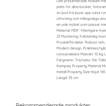
Den presenterade möbeln me
plats för dina böcker, fotora
av ljust trä ljusar upp varje r
utförning och mångsidiga anv
en unik möbel som passar med
Material: MDF. Ytterligare mate
23 Montering: Fullständig mont
Produktfördelar: Robust ram, 
Modern design, Praktiska hyl
rumsavdelare Maxvikt: 10 kg U
Färgnamn: Trä/natur Stil: Tid
Kampanj Property Material Ma
metall Property Size Höjd: 16
Längd: 35 cm
Rekommenderade produkter