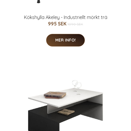
Kökshylla Akeley - Industriellt mörkt trä
995 SEK
1090 SEK
MER INFO!