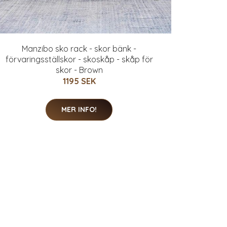
Manzibo sko rack - skor bänk -
förvaringsställskor - skoskåp - skåp för
skor - Brown
1195 SEK
MER INFO!