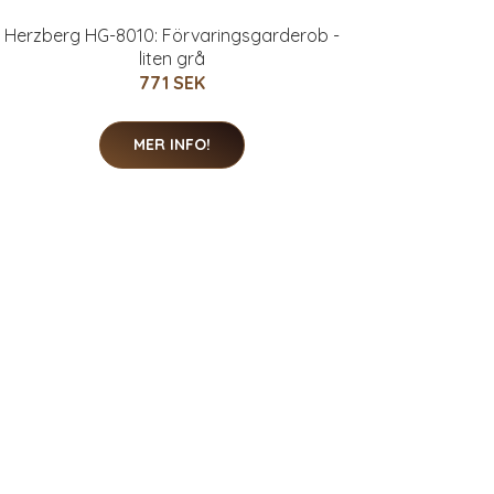
Herzberg HG-8010: Förvaringsgarderob -
liten grå
771 SEK
MER INFO!