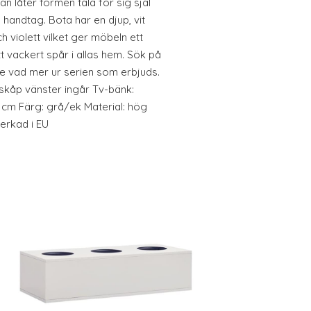
n låter formen tala för sig själ
 handtag. Bota har en djup, vit
 violett vilket ger möbeln ett
t vackert spår i allas hem. Sök på
se vad mer ur serien som erbjuds.
skåp vänster ingår Tv-bänk:
 cm Färg: grå/ek Material: hög
verkad i EU