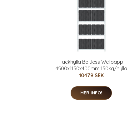
Täckhylla Boltless Wellpapp
4500x1150x400mm 150kg/hylla
10479 SEK
MER INFO!