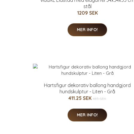
vidaXL Eldstad med eldgaffel 54x54x55 c
stål
1209 SEK
MER INFO!
Hartsfigur dekorativ ballong handgjord
hundskulptur - Liten - Grå
411.25 SEK
485 SEK
MER INFO!