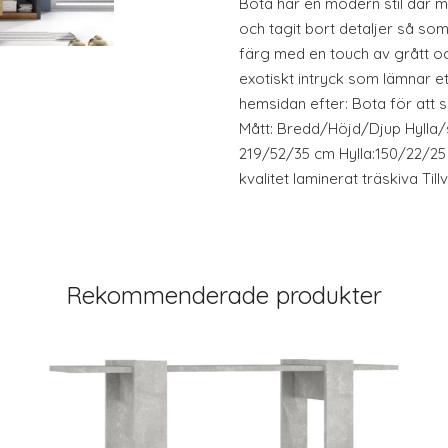
Bota har en modern stil där ma
och tagit bort detaljer så som
färg med en touch av grått och
exotiskt intryck som lämnar et
hemsidan efter: Bota för att 
Mått: Bredd/Höjd/Djup Hylla/
219/52/35 cm Hylla:150/22/25
kvalitet laminerat träskiva Till
Rekommenderade produkter