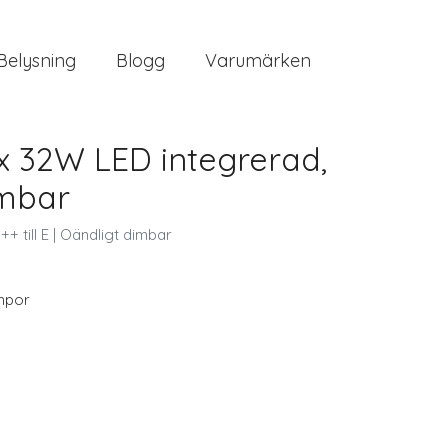
Belysning
Blogg
Varumärken
x 32W LED integrerad,
imbar
 till E | Oändligt dimbar
mpor