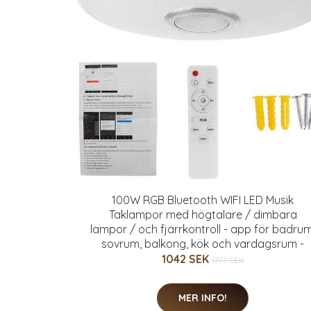
100W RGB Bluetooth WIFI LED Musik
Taklampor med högtalare / dimbara
lampor / och fjärrkontroll - app för badrum
sovrum, balkong, kök och vardagsrum -
1042 SEK
1777 SEK
MER INFO!