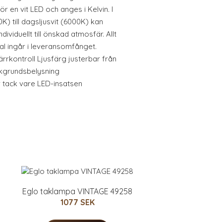
r en vit LED och anges i Kelvin. I
) till dagsljusvit (6000K) kan
viduellt till önskad atmosfär. Allt
l ingår i leveransomfånget.
ärrkontroll Ljusfärg justerbar från
kgrundsbelysning
 tack vare LED-insatsen
Eglo taklampa VINTAGE 49258
1077 SEK