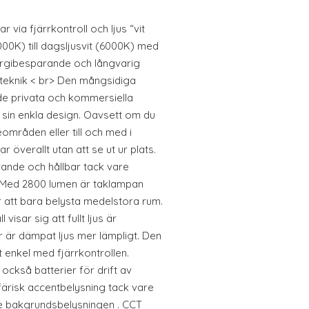
r via fjärrkontroll och ljus “vit
000K) till dagsljusvit (6000K) med
rgibesparande och långvarig
teknik < br> Den mångsidiga
e privata och kommersiella
sin enkla design. Oavsett om du
éområden eller till och med i
överallt utan att se ut ur plats.
ande och hållbar tack vare
 Med 2800 lumen är taklampan
för att bara belysta medelstora rum.
l visar sig att fullt ljus är
r är dämpat ljus mer lämpligt. Den
t enkel med fjärrkontrollen.
ckså batterier för drift av
sfärisk accentbelysning tack vare
e bakgrundsbelysningen . CCT