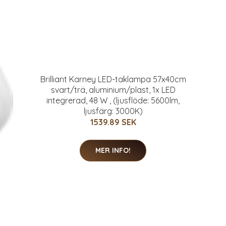
Brilliant Karney LED-taklampa 57x40cm
svart/trä, aluminium/plast, 1x LED
integrerad, 48 W , (ljusflöde: 5600lm,
ljusfärg: 3000K)
1539.89 SEK
MER INFO!