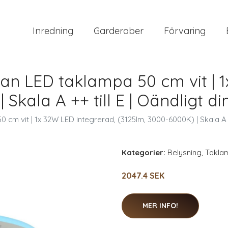
Inredning
Garderober
Förvaring
an LED taklampa 50 cm vit | 1
 Skala A ++ till E | Oändligt d
cm vit | 1x 32W LED integrerad, (3125lm, 3000-6000K) | Skala A ++
Kategorier:
Belysning
,
Takla
2047.4 SEK
MER INFO!