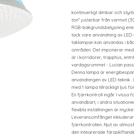
kontinuerligt dimbar och styrba
ton” justerbar från varmvit (3
RGB-bakgrundsbelysning ene
tack vare användning av LED-
taklampan kan användas i båd
områden. Det imponerar med 
är i korridorer, trapphus, entr
vardagsrummet - Lucian passar 
Denna lampa är energibespar
användningen av LED-teknik .
med 1 lampa tillräckligt ljus 
En fjärrkontroll ingår. I vissa fal
användbart, i andra situatione
flexibla inställningen är mycke
Leveransomfånget inkluderar o
fjärrkontrollen. Njut av atmo
den integrerade färgskiftand