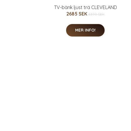
TV-bänk ljust trä CLEVELAND
2685 SEK
3390 SEK
MER INFO!