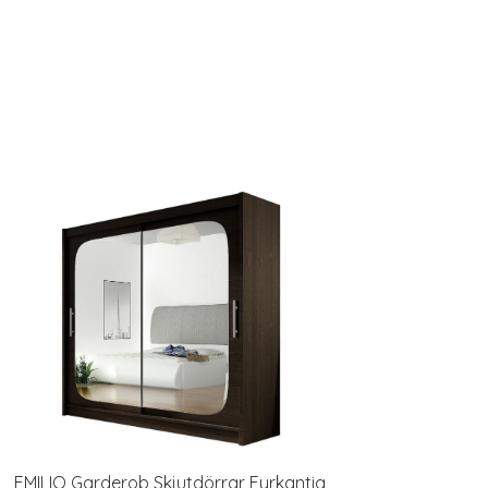
EMILIO Garderob Skjutdörrar Fyrkantig