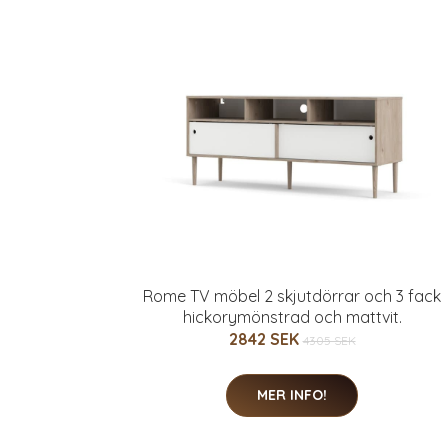
Rome TV möbel 2 skjutdörrar och 3 fack
hickorymönstrad och mattvit.
2842 SEK
4305 SEK
MER INFO!