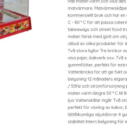
Håll maten varm och visa den 
matvärmare. Matvärmeskåpe
kommersiellt bruk och har en 
C - 80 ° C för att passa cateri
takeaways och street food tru
maten färsk med gott om utry
utbud av olika produkter för 
Två stora hyllor Tre brickor av 
visa pajer, bakverk osv. Två 
gummifötter, perfekt för extra 
Vattenbricka för att ge fukt o
belysning 12 månaders elgara
/ 50Hz och strömförsörjning p
maten varm längre 50 ° C till 
ljus Vattenskålar ingår Två stor
perfekt för visning av kakor,
lättåtkomliga skjutdörrar 4 g
stabilitet Intern belysning för