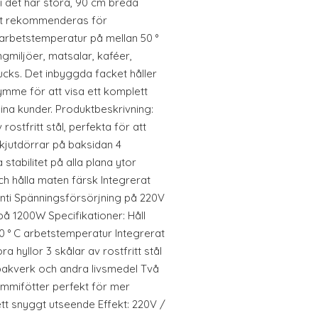
i det här stora, 90 cm breda
t rekommenderas för
arbetstemperatur på mellan 50 °
ngmiljöer, matsalar, kaféer,
cks. Det inbyggda facket håller
mme för att visa ett komplett
dina kunder. Produktbeskrivning:
rostfritt stål, perfekta för att
skjutdörrar på baksidan 4
stabilitet på alla plana ytor
ch hålla maten färsk Integrerat
nti Spänningsförsörjning på 220V
å 1200W Specifikationer: Håll
80 ° C arbetstemperatur Integrerat
a hyllor 3 skålar av rostfritt stål
 bakverk och andra livsmedel Två
ummifötter perfekt för mer
 ett snyggt utseende Effekt: 220V /