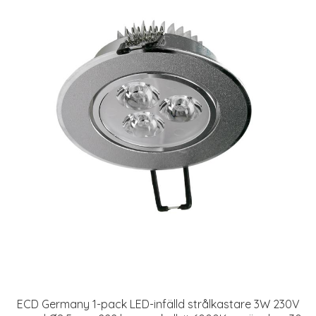
ECD Germany 1-pack LED-infälld strålkastare 3W 230V