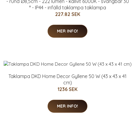
- rund Ø8,5cm - 222 lumen - kallvit 6000K - svängbar 30
° - IP44 - infälld taklampa taklampa
227.82 SEK
MER INFO!
Taklampa DKD Home Decor Gyllene 50 W (43 x 43 x 41
cm)
1236 SEK
MER INFO!