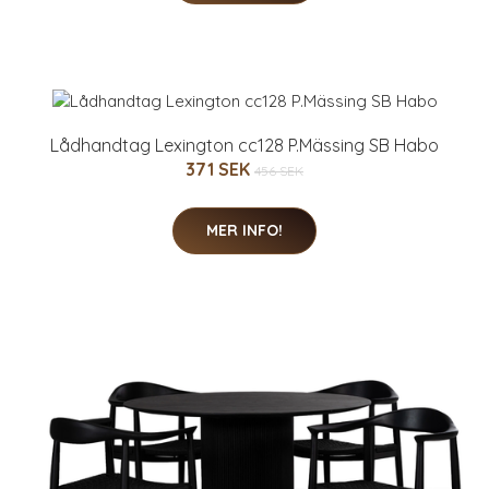
Lådhandtag Lexington cc128 P.Mässing SB Habo
371 SEK
456 SEK
MER INFO!