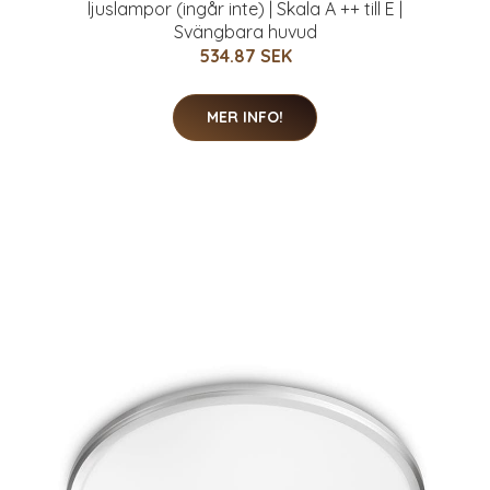
ljuslampor (ingår inte) | Skala A ++ till E |
Svängbara huvud
534.87 SEK
MER INFO!