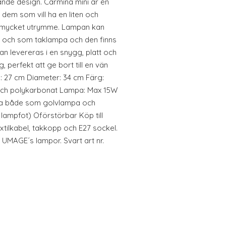
nande design. Carmina mini är en
dem som vill ha en liten och
ör mycket utrymme. Lampan kan
 och som taklampa och den finns
an levereras i en snygg, platt och
 perfekt att ge bort till en vän
d: 27 cm Diameter: 34 cm Färg:
 och polykarbonat Lampa: Max 15W
nda både som golvlampa och
 lampfot) Oförstörbar Köp till
extilkabel, takkopp och E27 sockel.
 UMAGE´s lampor. Svart art nr.