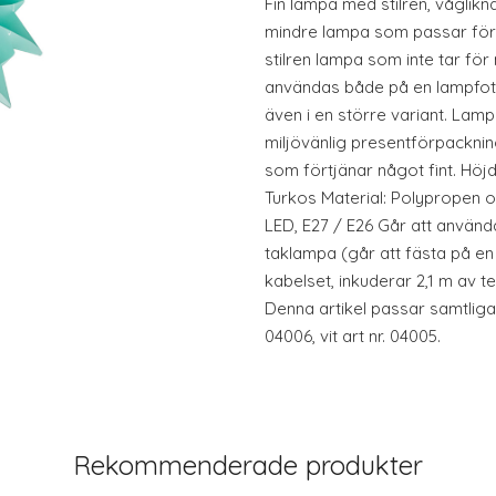
Fin lampa med stilren, våglik
mindre lampa som passar för 
stilren lampa som inte tar f
användas både på en lampfot
även i en större variant. Lamp
miljövänlig presentförpackning,
som förtjänar något fint. Höj
Turkos Material: Polypropen
LED, E27 / E26 Går att anvä
taklampa (går att fästa på en
kabelset, inkuderar 2,1 m av t
Denna artikel passar samtliga
04006, vit art nr. 04005.
Rekommenderade produkter