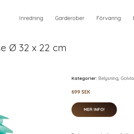
Inredning
Garderober
Förvaring
se Ø 32 x 22 cm
Kategorier:
Belysning
,
Golvl
699 SEK
MER INFO!