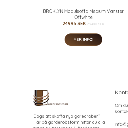
BROKLYN Modulsoffa Medium Vänster
Offwhite
24995 SEK
29480 SEK
MER INFO!
Kont
Om du 
kontak
Dags att skaffa nya garedrober?
Här på garderobsform hittar du alla
info@