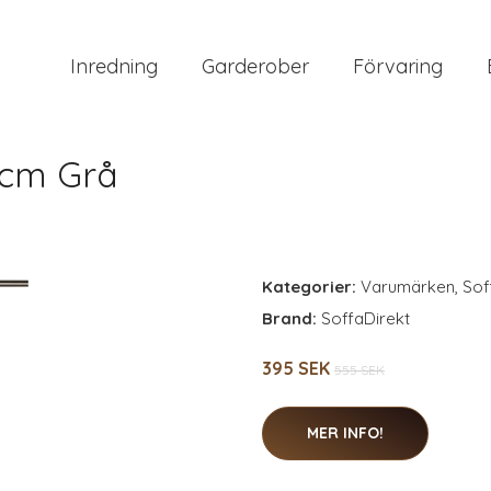
Inredning
Garderober
Förvaring
0cm Grå
Kategorier:
Varumärken
,
Sof
Brand:
SoffaDirekt
395 SEK
555 SEK
MER INFO!