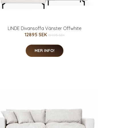
LINDE Divansoffa Vänster Offwhite
12895 SEK
15995 SEK
MER INFO!