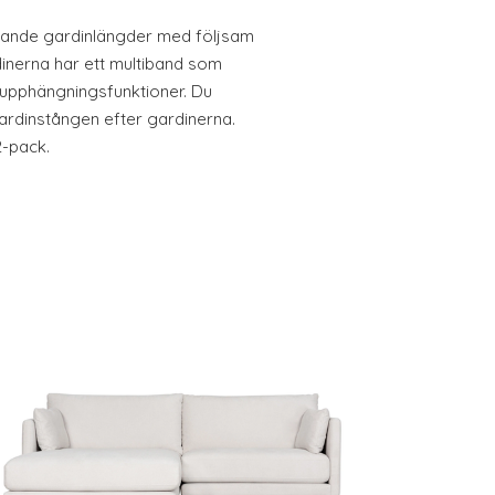
knande gardinlängder med följsam
dinerna har ett multiband som
ra upphängningsfunktioner. Du
ardinstången efter gardinerna.
2-pack.