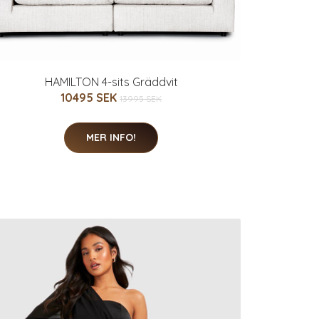
HAMILTON 4-sits Gräddvit
10495 SEK
13995 SEK
MER INFO!