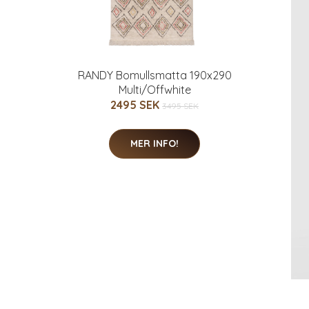
RANDY Bomullsmatta 190x290
Multi/Offwhite
2495 SEK
3495 SEK
MER INFO!