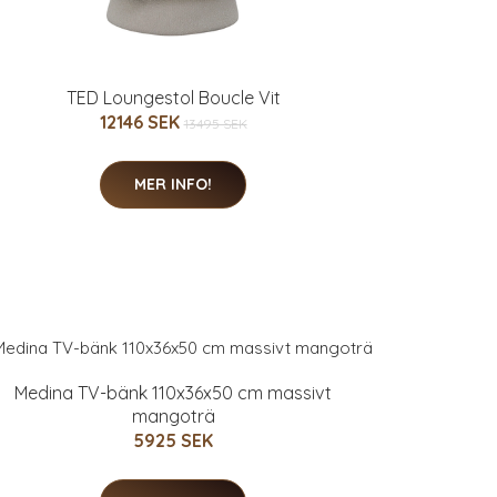
TED Loungestol Boucle Vit
12146 SEK
13495 SEK
MER INFO!
Medina TV-bänk 110x36x50 cm massivt
mangoträ
5925 SEK