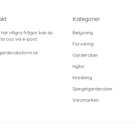
akt
Kategorier
har några frågor kan du
Belysning
ta oss via e-post:
Förvaring
garderobsform.se
Garderober
Hyllor
Inredning
Spegelgarderober
Varumärken
© 2026 Garderobsform.se