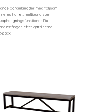
knande gardinlängder med följsam
dinerna har ett multiband som
ra upphängningsfunktioner. Du
ardinstången efter gardinerna.
2-pack.