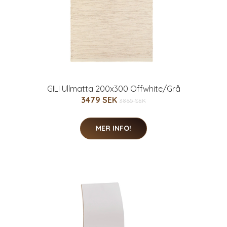
GILI Ullmatta 200x300 Offwhite/Grå
3479 SEK
3865 SEK
MER INFO!