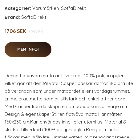
Kategorier:
Varumärken
,
SoffaDirekt
Brand:
SoffaDirekt
1706 SEK
1895 SEK
MER INFO!
Denna flatvävda matta är tillverkad i 100% polypropylen
vilket gör att den tål väta. Casper passar därför lika bra ute
på verandan som under matbordet eller i vardagsrummet.
En melerad matta som är slitstark och enkel att rengöra.
Med Casper kan du skapa en ombonad känsla i varje rum.
Design & egenskaperStilren flatvävd matta.Har måtten
160x230 cm.Kan användas inne- eller utomhus. Material &
skötselTillverkad i 100% polypropylen.Rengör mindre
fläckar med hjälp lite ljummet vatten, milt rengöringsmedel