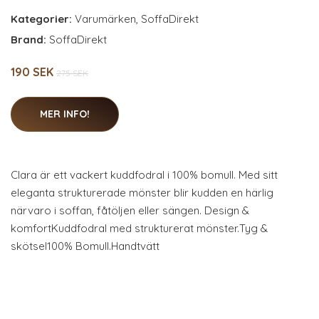
Kategorier:
Varumärken
,
SoffaDirekt
Brand:
SoffaDirekt
190 SEK
275 SEK
MER INFO!
Clara är ett vackert kuddfodral i 100% bomull. Med sitt
eleganta strukturerade mönster blir kudden en härlig
närvaro i soffan, fåtöljen eller sängen. Design &
komfortKuddfodral med strukturerat mönster.Tyg &
skötsel100% Bomull.Handtvätt