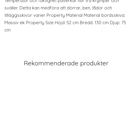
Temperatur och fuktighet påverkar hur trä krymper och
sväller. Detta kan medföra att dörrar, ben, lådor och
tilläggsskivor varier Property Material Material bordsskiva:
Massiv ek Property Size Höjd: 52 cm Bredd: 130 cm Djup: 75
cm
Rekommenderade produkter