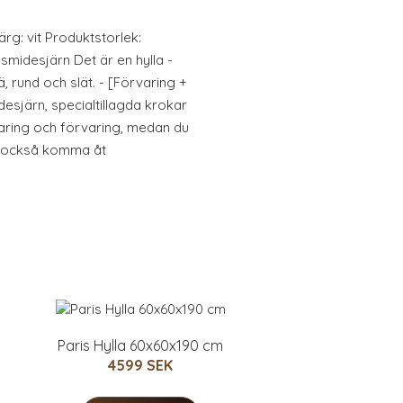
ärg: vit Produktstorlek:
smidesjärn Det är en hylla -
, rund och slät. - [Förvaring +
desjärn, specialtillagda krokar
aring och förvaring, medan du
u också komma åt
Paris Hylla 60x60x190 cm
4599 SEK