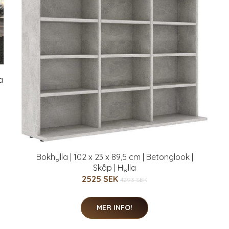
a
Bokhylla | 102 x 23 x 89,5 cm | Betonglook |
Skåp | Hylla
2525 SEK
4293 SEK
MER INFO!