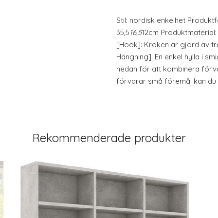
Stil: nordisk enkelhet Produktf
35,5
16,5
12cm Produktmaterial: 
[Hook]: Kroken är gjord av trä
Hängning]: En enkel hylla i smi
nedan för att kombinera förv
förvarar små föremål kan d
Rekommenderade produkter