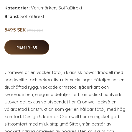
Kategorier:
Varumärken
,
SoffaDirekt
Brand:
SoffaDirekt
5495 SEK
5995 SEK
MER INFO!
Cromwell är en vacker fåtölj i klassisk howardmodell med
hög kvalitet och dekorativa utsmyckningar. Fåtöljen har en
djuphäftad rygg, veckade armstöd, tjäderkant och
svarvade ben, eleganta detaljer i ett fantastiskt hantverk.
Utöver det exklusiva utseendet har Cromwell också en
välarbetad konstruktion som ger en hållbar fåtölj med hög
komfort. Design & komfortCromwell har en mycket god
sittkomfort med mjuk sittplymå.Sittplymån består av
pocketfjädring omgiven av högresisten kallskum och