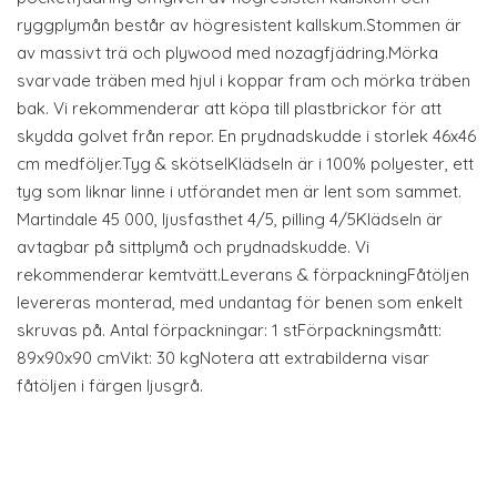
ryggplymån består av högresistent kallskum.Stommen är
av massivt trä och plywood med nozagfjädring.Mörka
svarvade träben med hjul i koppar fram och mörka träben
bak. Vi rekommenderar att köpa till plastbrickor för att
skydda golvet från repor. En prydnadskudde i storlek 46x46
cm medföljer.Tyg & skötselKlädseln är i 100% polyester, ett
tyg som liknar linne i utförandet men är lent som sammet.
Martindale 45 000, ljusfasthet 4/5, pilling 4/5Klädseln är
avtagbar på sittplymå och prydnadskudde. Vi
rekommenderar kemtvätt.Leverans & förpackningFåtöljen
levereras monterad, med undantag för benen som enkelt
skruvas på. Antal förpackningar: 1 stFörpackningsmått:
89x90x90 cmVikt: 30 kgNotera att extrabilderna visar
fåtöljen i färgen ljusgrå.