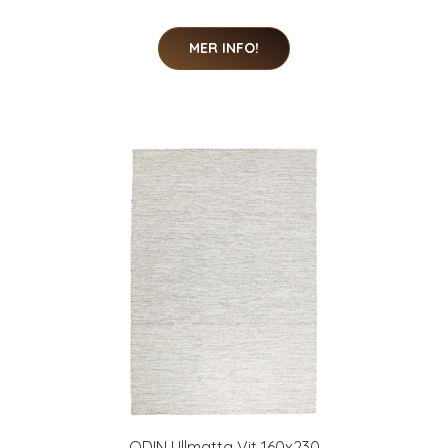
MER INFO!
ODIN Ullmatta Vit 160x230