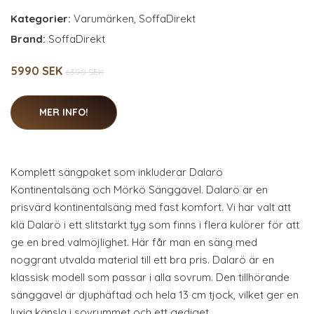
Kategorier:
Varumärken
,
SoffaDirekt
Brand:
SoffaDirekt
5990 SEK
6390 SEK
MER INFO!
Komplett sängpaket som inkluderar Dalarö
Kontinentalsäng och Mörkö Sänggavel. Dalarö är en
prisvärd kontinentalsäng med fast komfort. Vi har valt att
klä Dalarö i ett slitstarkt tyg som finns i flera kulörer för att
ge en bred valmöjlighet. Här får man en säng med
noggrant utvalda material till ett bra pris. Dalarö är en
klassisk modell som passar i alla sovrum. Den tillhörande
sänggavel är djuphäftad och hela 13 cm tjock, vilket ger en
lyxig känsla i sovrummet och ett gediget