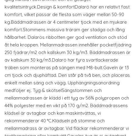
kvalitetsintryck.Design & komfortDalarö har en relativt fast
komfort, vilket passar de flesta som väger mellan 50-90
kg.Bäddmadrassen är 4 centimeter tjock med en mjukare
komfort.Stommens massiva träram ger stadga och lång
hållbarhet. Dalarös ribbotten ger god ventilation och stöd
åt hela kroppen. Mellanmadrassen innehåller pocketfjädring
250 fjädrar/m2 och kallskum 30 kg/m3. Bäddmadrassen är
av kallskum 30 kg/m3.Dalarö har fyra svartlackerade
träben som monteras på sängen med M8-bult.Gaveln är 13
cm tjock och djuphäftad. Den står på två ben, och placeras
enkelt mellan säng och vägg. Upphängningsanordning
medföljer ej. Tyg & skötselSängstommen och
mellanmadrassen är klädd i ett tyg av 56% polypropen och
44% polyester med en vikt på 170 g/m2. Bäddmadrassens
klädsel är avtagbar och kan maskintvättas, vi
rekommenderar 40 °C.Klädseln på stomme och
mellanmadrass är avtagbar. Vid fläckar rekommenderar vi
textilrengöring eller kemtvätt.Gavelns tyg är ej avtagbart.