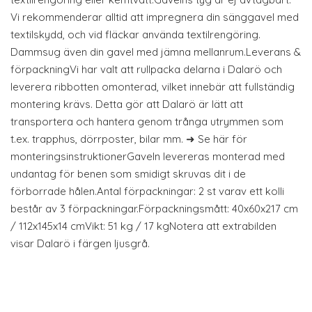
Vi rekommenderar alltid att impregnera din sänggavel med
textilskydd, och vid fläckar använda textilrengöring.
Dammsug även din gavel med jämna mellanrum.Leverans &
förpackningVi har valt att rullpacka delarna i Dalarö och
leverera ribbotten omonterad, vilket innebär att fullständig
montering krävs. Detta gör att Dalarö är lätt att
transportera och hantera genom trånga utrymmen som
t.ex. trapphus, dörrposter, bilar mm. ➜ Se här för
monteringsinstruktionerGaveln levereras monterad med
undantag för benen som smidigt skruvas dit i de
förborrade hålen.Antal förpackningar: 2 st varav ett kolli
består av 3 förpackningar.Förpackningsmått: 40x60x217 cm
/ 112x145x14 cmVikt: 51 kg / 17 kgNotera att extrabilden
visar Dalarö i färgen ljusgrå.