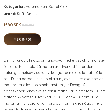
Kategorier:
Varumärken
,
SoffaDirekt
Brand:
SoffaDirekt
1580 SEK
1755 SEK
MER INFO!
Denna runda ullmatta är handvävd med ett strukturmönster
för en stilren look. Då mattan är tillverkad i ull är den
naturligt smutsavvisande vilket gör den extra lätt att hålla
ren. Diana passar i husets alla rum, även under exempelvis
matbordet eller hos småbarnsfamiljer. Design &
egenskaperHandvävd stilren ullmatta.Har diametern 160 cm.
Material & skötselTillverkad i 60% ull och 40% bomull.Då
mattan är handgjord kan färg och form skilja något mellan
produkter.Rengör mindre fläckar med hjälp av lätt fuktig