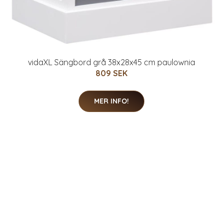
vidaXL Sängbord grå 38x28x45 cm paulownia
809 SEK
MER INFO!
TD® 2-pack vägglampa Vintage industriell svart
diamantbur metall taklampa retro lampat dekoration
1028 SEK