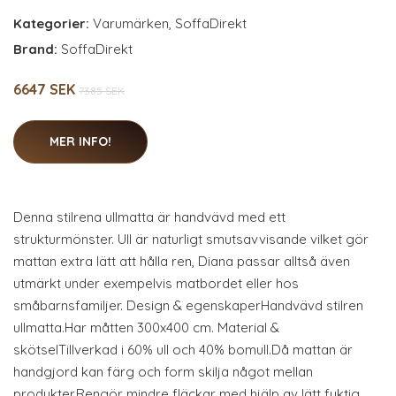
Kategorier:
Varumärken
,
SoffaDirekt
Brand:
SoffaDirekt
6647 SEK
7385 SEK
MER INFO!
Denna stilrena ullmatta är handvävd med ett
strukturmönster. Ull är naturligt smutsavvisande vilket gör
mattan extra lätt att hålla ren, Diana passar alltså även
utmärkt under exempelvis matbordet eller hos
småbarnsfamiljer. Design & egenskaperHandvävd stilren
ullmatta.Har måtten 300x400 cm. Material &
skötselTillverkad i 60% ull och 40% bomull.Då mattan är
handgjord kan färg och form skilja något mellan
produkter.Rengör mindre fläckar med hjälp av lätt fuktig