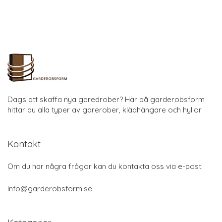
Kategorier
Belysning
Förvaring
Garderober
Hyllor
Inredning
Spegelgarderober
Varumärken
Snabblänkar
Blogg