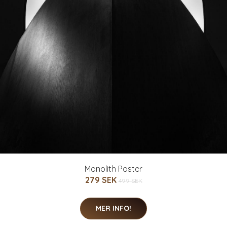
MER INFO!
Dags att skaffa nya garedrober? Här på garderobsform
hittar du alla typer av garerober, klädhängare och hyllor
Kontakt
Om du har några frågor kan du kontakta oss via e-post:
info@garderobsform.se