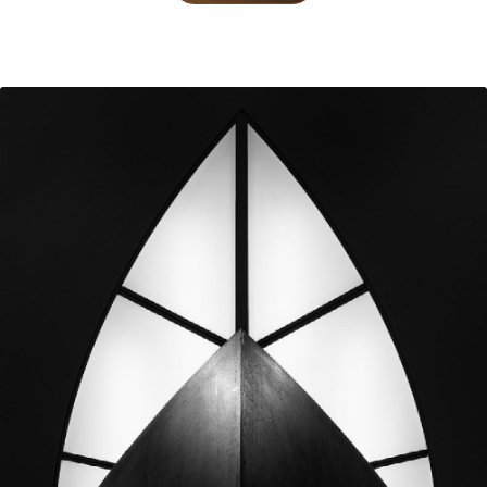
Monolith Poster
279 SEK
499 SEK