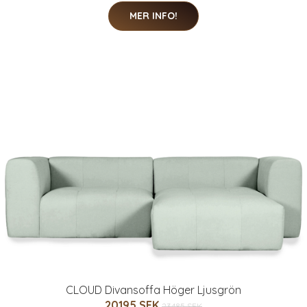
MER INFO!
CLOUD Divansoffa Höger Ljusgrön
20195 SEK
23485 SEK