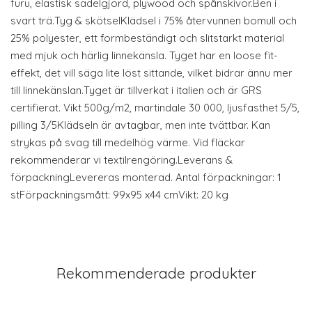
furu, elastisk sadelgjord, plywood och spånskivor.Ben i
svart trä.Tyg & skötselKlädsel i 75% återvunnen bomull och
25% polyester, ett formbeständigt och slitstarkt material
med mjuk och härlig linnekänsla. Tyget har en loose fit-
effekt, det vill säga lite löst sittande, vilket bidrar ännu mer
till linnekänslan.Tyget är tillverkat i italien och är GRS
certifierat. Vikt 500g/m2, martindale 30 000, ljusfasthet 5/5,
pilling 3/5Klädseln är avtagbar, men inte tvättbar. Kan
strykas på svag till medelhög värme. Vid fläckar
rekommenderar vi textilrengöring.Leverans &
förpackningLevereras monterad. Antal förpackningar: 1
stFörpackningsmått: 99x95 x44 cmVikt: 20 kg
Rekommenderade produkter