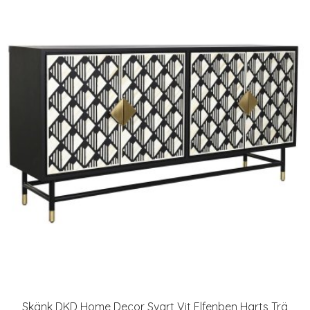
Skänk DKD Home Decor Svart Vit Elfenben Harts Trä