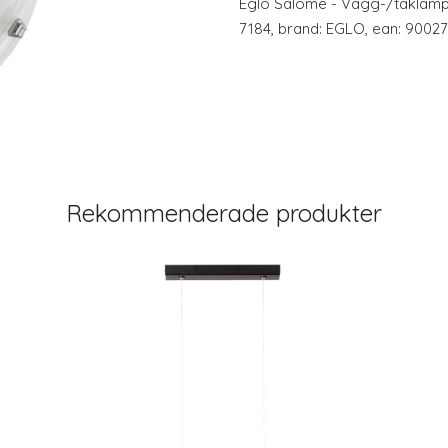
Eglo Salome - Vägg-/taklampa 
7184, brand: EGLO, ean: 9002
Rekommenderade produkter