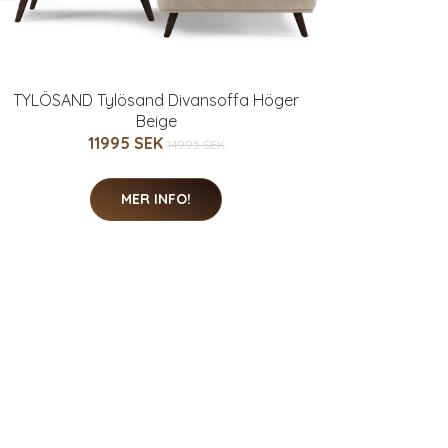
TYLÖSAND Tylösand Divansoffa Höger
Beige
11995 SEK
14995 SEK
MER INFO!