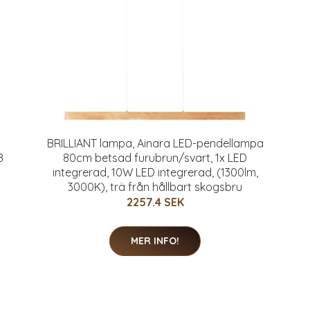
BRILLIANT lampa, Ainara LED-pendellampa
8
80cm betsad furubrun/svart, 1x LED
integrerad, 10W LED integrerad, (1300lm,
3000K), trä från hållbart skogsbru
2257.4 SEK
MER INFO!