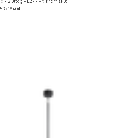
- 2 uttag - E27 - vit, krom sku:
759718404