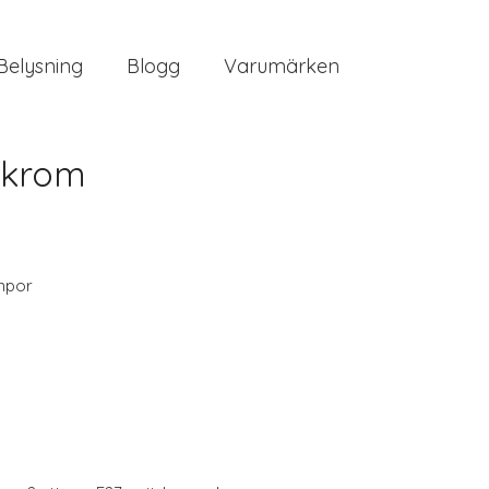
Belysning
Blogg
Varumärken
, krom
mpor