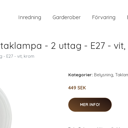
Inredning
Garderober
Förvaring
aklampa - 2 uttag - E27 - vit
 - E27 - vit, krom
Kategorier:
Belysning
,
Takla
449 SEK
MER INFO!