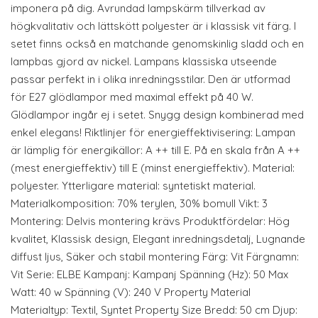
imponera på dig. Avrundad lampskärm tillverkad av
högkvalitativ och lättskött polyester är i klassisk vit färg. I
setet finns också en matchande genomskinlig sladd och en
lampbas gjord av nickel. Lampans klassiska utseende
passar perfekt in i olika inredningsstilar. Den är utformad
för E27 glödlampor med maximal effekt på 40 W.
Glödlampor ingår ej i setet. Snygg design kombinerad med
enkel elegans! Riktlinjer för energieffektivisering: Lampan
är lämplig för energikällor: A ++ till E. På en skala från A ++
(mest energieffektiv) till E (minst energieffektiv). Material:
polyester. Ytterligare material: syntetiskt material.
Materialkomposition: 70% terylen, 30% bomull Vikt: 3
Montering: Delvis montering krävs Produktfördelar: Hög
kvalitet, Klassisk design, Elegant inredningsdetalj, Lugnande
diffust ljus, Säker och stabil montering Färg: Vit Färgnamn:
Vit Serie: ELBE Kampanj: Kampanj Spänning (Hz): 50 Max
Watt: 40 w Spänning (V): 240 V Property Material
Materialtyp: Textil, Syntet Property Size Bredd: 50 cm Djup: