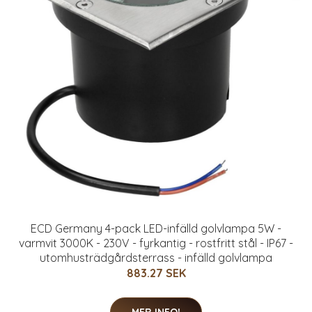
ECD Germany 4-pack LED-infälld golvlampa 5W -
varmvit 3000K - 230V - fyrkantig - rostfritt stål - IP67 -
utomhusträdgårdsterrass - infälld golvlampa
883.27 SEK