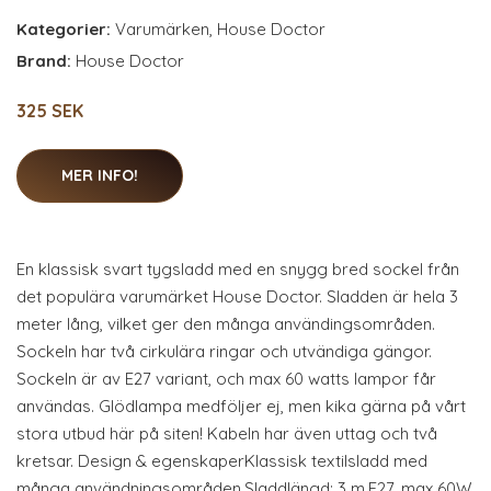
Kategorier:
Varumärken
,
House Doctor
Brand:
House Doctor
325 SEK
MER INFO!
En klassisk svart tygsladd med en snygg bred sockel från
det populära varumärket House Doctor. Sladden är hela 3
meter lång, vilket ger den många användingsområden.
Sockeln har två cirkulära ringar och utvändiga gängor.
Sockeln är av E27 variant, och max 60 watts lampor får
användas. Glödlampa medföljer ej, men kika gärna på vårt
stora utbud här på siten! Kabeln har även uttag och två
kretsar. Design & egenskaperKlassisk textilsladd med
många användningsområden.Sladdlängd: 3 m.E27, max 60W.