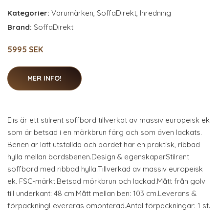
Kategorier:
Varumärken
,
SoffaDirekt
,
Inredning
Brand:
SoffaDirekt
5995 SEK
MER INFO!
Elis är ett stilrent soffbord tillverkat av massiv europeisk ek
som är betsad i en mörkbrun färg och som även lackats.
Benen är lätt utställda och bordet har en praktisk, ribbad
hylla mellan bordsbenen.Design & egenskaperStilrent
soffbord med ribbad hylla.Tillverkad av massiv europeisk
ek. FSC-märkt.Betsad mörkbrun och lackad.Mått från golv
till underkant: 48 cm.Mått mellan ben: 103 cm.Leverans &
förpackningLevereras omonterad.Antal förpackningar: 1 st.