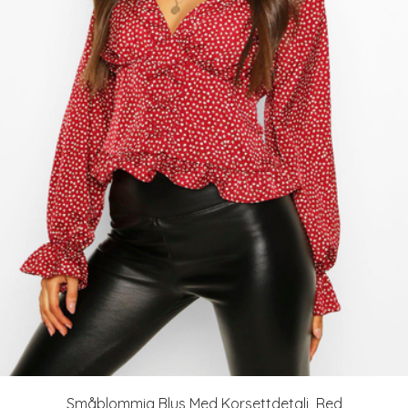
Småblommig Blus Med Korsettdetalj, Red