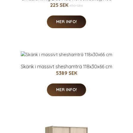
225 SEK
450 SEK
MER INFO!
Skänk i massivt sheshamträ 118x30x66 cm
5389 SEK
MER INFO!