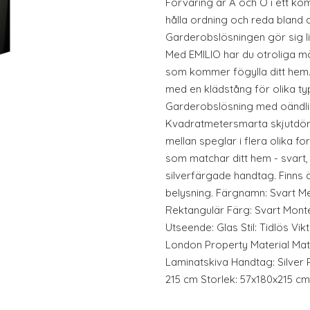
Förvaring är A och O i ett kom
hålla ordning och reda bland d
Garderobslösningen gör sig li
Med EMILIO har du otroliga mö
som kommer fögylla ditt hem.
med en klädstång för olika ty
Garderobslösning med oändlig
Kvadratmetersmarta skjutdörr
mellan speglar i flera olika f
som matchar ditt hem - svart, vi
silverfärgade handtag. Finns
belysning. Färgnamn: Svart Me
Rektangulär Färg: Svart Monter
Utseende: Glas Stil: Tidlös Vikt
London Property Material Mate
Laminatskiva Handtag: Silver 
215 cm Storlek: 57x180x215 cm