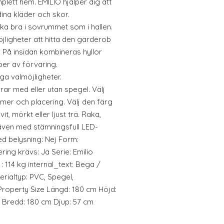
plett hem. EMILIO hjälper dig att
ina kläder och skor.
ka bra i sovrummet som i hallen.
jligheter att hitta den garderob
 På insidan kombineras hyllor
per av förvaring.
a valmöjligheter.
ar med eller utan spegel. Välj
ormer och placering. Välj den färg
t, mörkt eller ljust trä. Raka,
 även med stämningsfull LED-
d belysning: Nej Form:
ing krävs: Ja Serie: Emilio
 : 114 kg internal_text: Bega /
rialtyp: PVC, Spegel,
Property Size Längd: 180 cm Höjd:
 Bredd: 180 cm Djup: 57 cm