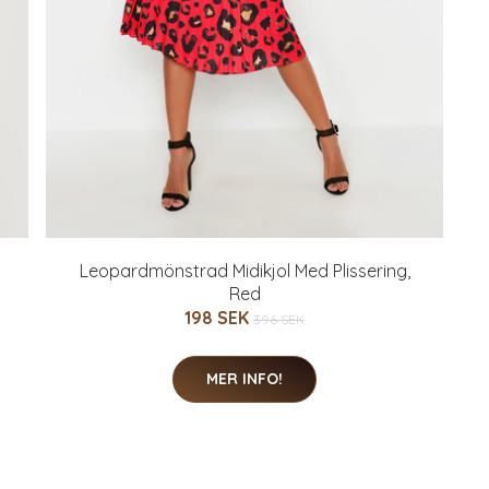
Leopardmönstrad Midikjol Med Plissering,
Red
198 SEK
396 SEK
MER INFO!