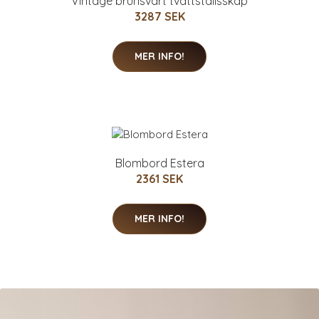
Vintage brunsvart tvättställsskåp
3287 SEK
MER INFO!
Blombord Estera
2361 SEK
MER INFO!