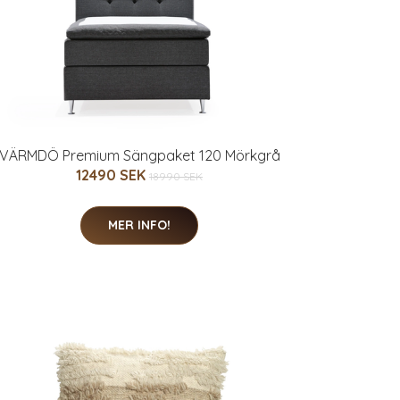
VÄRMDÖ Premium Sängpaket 120 Mörkgrå
12490 SEK
18990 SEK
MER INFO!