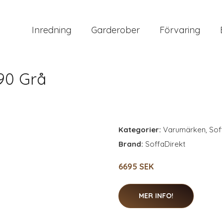
Inredning
Garderober
Förvaring
90 Grå
Kategorier:
Varumärken
,
Sof
Brand:
SoffaDirekt
6695 SEK
MER INFO!