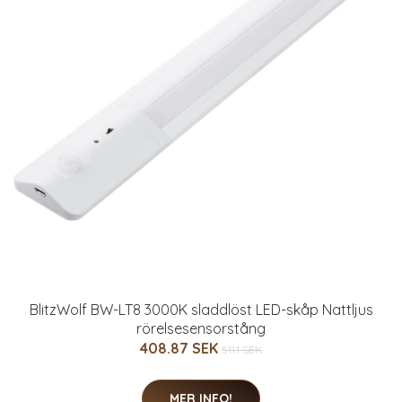
BlitzWolf BW-LT8 3000K sladdlöst LED-skåp Nattljus
rörelsesensorstång
408.87 SEK
511.1 SEK
MER INFO!