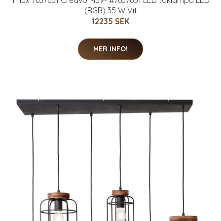
Trilux 7637651 Creavo M59- #7637651 LED taklampa LED
(RGB) 35 W Vit
12235 SEK
MER INFO!