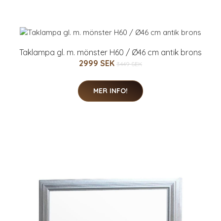
Taklampa gl. m. mönster H60 / Ø46 cm antik brons
2999 SEK
3449 SEK
MER INFO!