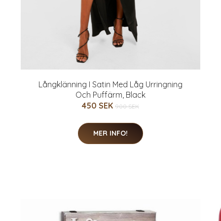
Långklänning I Satin Med Låg Urringning
Och Puffärm, Black
450 SEK
900 SEK
MER INFO!