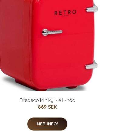
Bredeco Minikyl - 4 l - röd
869 SEK
MER INFO!