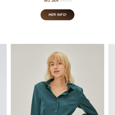
180 SEK
360 SEK
MER INFO!