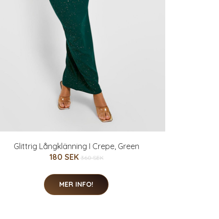
Glittrig Långklänning I Crepe, Green
180 SEK
360 SEK
MER INFO!