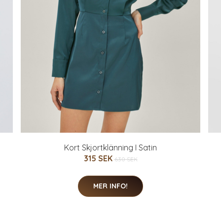
Kort Skjortklänning I Satin
315 SEK
630 SEK
MER INFO!