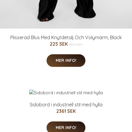
Plisserad Blus Med Knytdetalj Och Volymärm, Black
225 SEK
450 SEK
MER INFO!
Sidobord i industriell stil med hylla
2361 SEK
MER INFO!