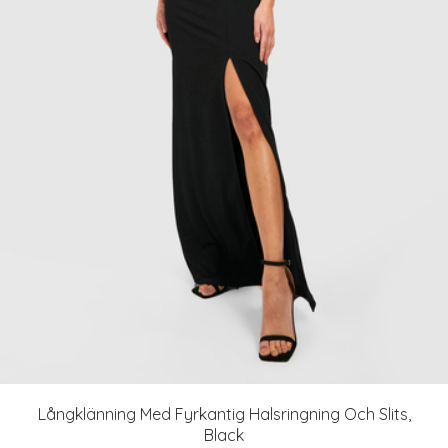
Långklänning Med Fyrkantig Halsringning Och Slits,
Black