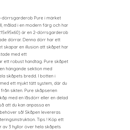
2-dörrsgarderob Pure i märket
ll, målad i en modern färg och har
 (215x95x60) är en 2-dörrsgarderob
ade dörrar. Denna dörr har ett
t skapar en illusion att skåpet har
ustade med ett
 ett robust handtag. Pure skåpet
 en hängande sektion med
ela skåpets bredd. I botten i
 med ett mjukt tätt system, där du
från sikten. Pure skåpserien
sskåp med en låsdörr eller en delad
 så att du kan anpassa en
 behöver så! Skåpen levereras
ringsinstruktion. Tips ! Köp ett
år av 3 hyllor över hela skåpets