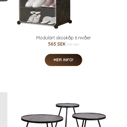
Modulärt skoskåp 6 nivåer
565 SEK
735 SEK
MER INFO!