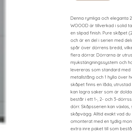
Denna rymliga och eleganta 
WOOOD är tillverkad i solid ta
en slipad finish. Pure skåpet
och är en del i serien med del
spår över dörrens bredd, vilke
flera dörrar. Dörrarna är utr
mjukstängningssystem och har
levereras som standard med
metallstång och 1 hylla över h
skåpet finns en låda, utrustad
kan lagra saker som är dolda 
består i ett 1-, 2- och 3-dörr
dörr. Skåpsserien kan växlas,
skåpvägg. Alltid exakt vad du
omonterat med en tydlig monte
extra inre paket till som best